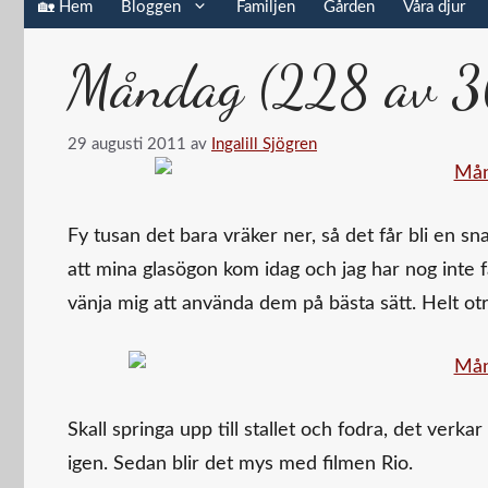
🏡 Hem
Bloggen
Familjen
Gården
Våra djur
Måndag (228 av 3
29 augusti 2011
av
Ingalill Sjögren
Fy tusan det bara vräker ner, så det får bli en s
att mina glasögon kom idag och jag har nog inte fa
vänja mig att använda dem på bästa sätt. Helt otr
Skall springa upp till stallet och fodra, det verka
igen. Sedan blir det mys med filmen Rio.