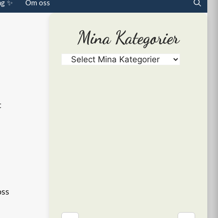
ag ✨
Om oss
Mina Kategorier
t
oss