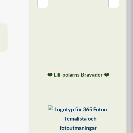
❮
❯
❤️ Lill-polarns Bravader ❤️