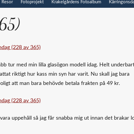
Resor
Fotoprojekt
Krakelgårdens Fotoalbum
Kärringonsd
65)
nabb tur med min lilla glasögon modell idag. Helt underbar
ttat riktigt hur kass min syn har varit. Nu skall jag bara
oligt att man bara behövde betala frakten på 49 kr.
r vara uppehåll så jag får snabba mig ut innan det brakar l