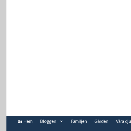
Hoppa
till
innehåll
🏡 Hem
Bloggen
Familjen
Gården
Våra dju