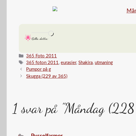
Laddar
Gilla detta:
in
…
Kategorier
365 Foto 2011
Etiketter
365 foton 2011
,
eurasier
,
Shakira
,
utmaning
Pumpor på g
Skugga (229 av 365)
1 svar på ”Måndag (228
Pysselfarmor