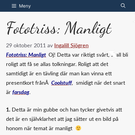
Hoppa
Meny
till
Fototriss: Manligt
innehåll
29 oktober 2011
av
Ingalill Sjögren
Fototriss: Manligt
Oj! Detta var riktigt svårt, skall bli
roligt att få se allas tolkningar. Roligt att det
samtidigt är en tävling där man kan vinna ett
presentkort frånÂ
Coolstuff
, smidigt när det snart
är
farsdag
.
1.
Detta är min gubbe och han tycker givetvis att
det är en självklarhet att jag sätter ut en bild på
honom när temat är manligt