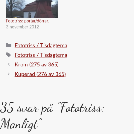
Fototriss: portar/dörrar.
3 november 2012
Kategorier
Fototriss / Tisdagtema
Etiketter
Fototriss / Tisdagtema
Krom (275 av 365)
Kuperad (276 av 365)
35 svar på ”Fototriss:
Manligt”