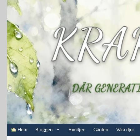
Hoppa
till
innehåll
Hem
Bloggen
Familjen
Gården
Våra djur