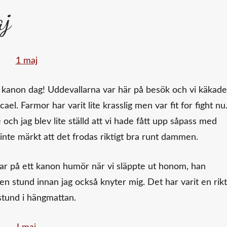
aj
anon dag! Uddevallarna var här på besök och vi käkade
l. Farmor har varit lite krasslig men var fit for fight nu
 och jag blev lite ställd att vi hade fått upp såpass med
 inte märkt att det frodas riktigt bra runt dammen.
var på ett kanon humör när vi släppte ut honom, han
 en stund innan jag också knyter mig. Det har varit en rikt
stund i hängmattan.