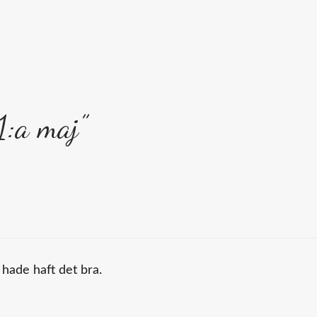
1:a maj”
 hade haft det bra.