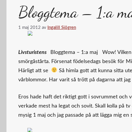
Bloggtema – 1:a m
1 maj 2012
av
Ingalill Sjögren
Livsturistens
Bloggtema – 1:a maj Wow! Vilken k
smörgåstårta. Försenat födelsedags besök för Micae
Härligt att se
Så himla gott att kunna sitta ute
vårblommor. Har varit så trött på dagarna att jag
Eros hade haft det riktigt gott i sovrummet och 
verkade mest ha legat och sovit. Skall kolla på tv
mysig 1 maj och jag passade på att lägga mig en 