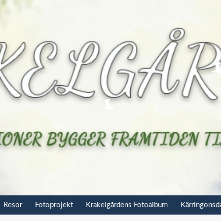
Resor
Fotoprojekt
Krakelgårdens Fotoalbum
Kärringons