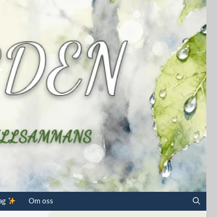
dag
Om oss