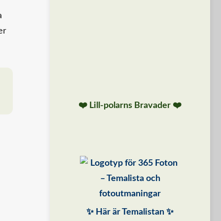
a
er
❤️ Lill-polarns Bravader ❤️
✨ Här är Temalistan ✨