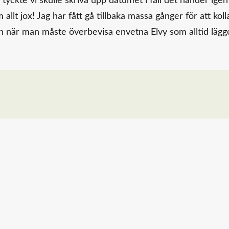
tyckte vi skulle skriva upp datumet i fall det händer igen
allt jox! Jag har fått gå tillbaka massa gånger för att koll
en när man måste överbevisa envetna Elvy som alltid lägg