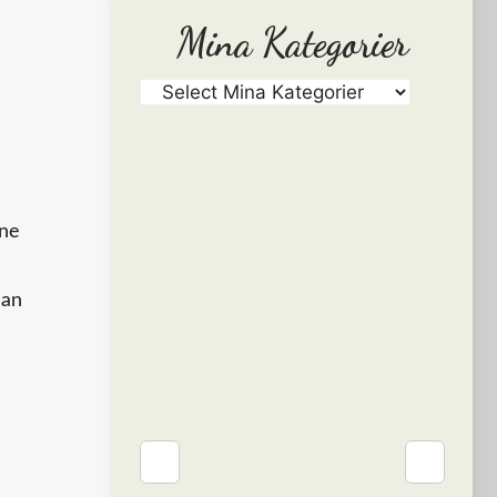
Mina Kategorier
nne
han
❮
❯