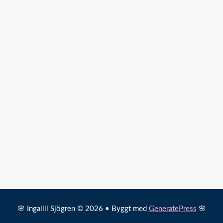
🌸 Ingalill Sjögren © 2026 • Byggt med
GeneratePress
🌸