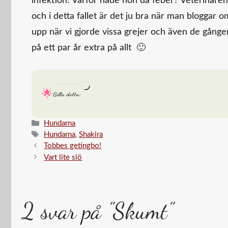
infektion! Varför hade hon då feber? Veterinären 
och i detta fallet är det ju bra när man bloggar om 
upp när vi gjorde vissa grejer och även de gång
på ett par år extra på allt 🙂
Laddar
Gilla detta:
in
…
Kategorier
Hundarna
Etiketter
Hundarna
,
Shakira
Tobbes getingbo!
Vart lite slö
2 svar på ”Skumt”