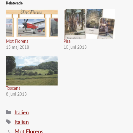
Relaterade
Mot Florens
Pisa
15 maj 2018
10 juni 2013
Toscana
8 juni 2013
Kategorier
Italien
Etiketter
Italien
Mot Florens