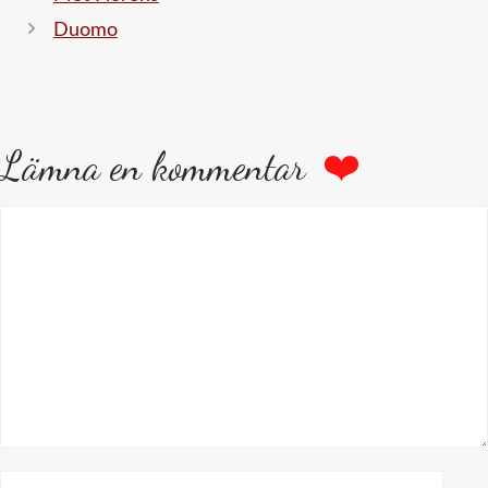
Duomo
Lämna en kommentar
Kommentar
Namn