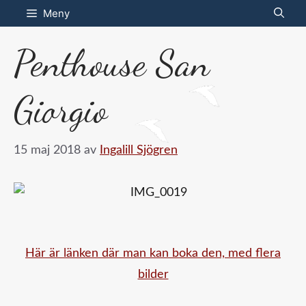
Hoppa
Meny
till
Penthouse San
innehåll
Giorgio
15 maj 2018
av
Ingalill Sjögren
Här är länken där man kan boka den, med flera
bilder