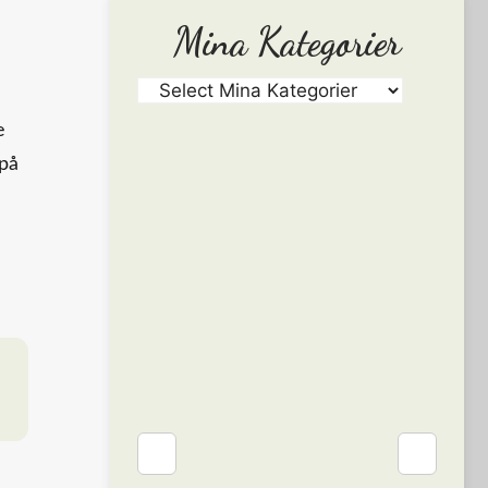
Mina Kategorier
e
 på
❮
❯