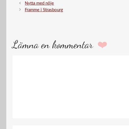
Nytta med nöje
Framme i Strasbourg
Lämna en kommentar
Kommentar
Namn