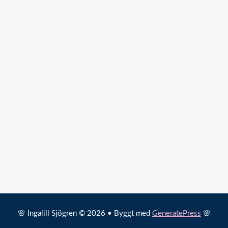
🌸 Ingalill Sjögren © 2026 • Byggt med
GeneratePress
🌸