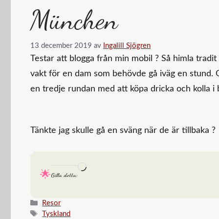
München
13 december 2019
av
Ingalill Sjögren
Testar att blogga från min mobil ? Så himla tradit
vakt för en dam som behövde gå iväg en stund. 
en tredje rundan med att köpa dricka och kolla i 
Tänkte jag skulle gå en sväng när de är tillbaka ?
Laddar
Gilla detta:
in
…
Kategorier
Resor
Etiketter
Tyskland