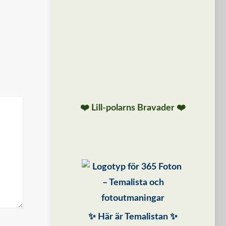
❤️ Lill-polarns Bravader ❤️
✨ Här är Temalistan ✨