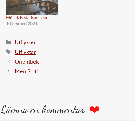
Mölndals stadsmuseum
10 februari 2024
Kategorier
Utflykter
Etiketter
Utflykter
Orientbok
Men Shit!
Lämna en kommentar
Kommentar