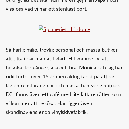
otroligt att det skall komme en tjej från Japan och
visa oss vad vi har ett stenkast bort.
Så härlig miljö, trevlig personal och massa butiker
att titta i när man ätit klart. Hit kommer vi att
besöka fler gånger, ära och bra. Monica och jag har
ridit förbi i över 15 år men aldrig tänkt på att det
låg en reasturang där och massa hantverksbutiker.
Där fanns även ett café med lite lättare rätter som
vi kommer att besöka. Här ligger även
skandinaviens enda vinylskivefabrik.