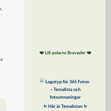
n,
❤️ Lill-polarns Bravader ❤️
na
✨ Här är Temalistan ✨