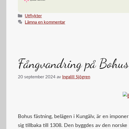
in
…
Kategorier
Utflykter
Lämna en kommentar
Fångvandring på Bohus
20 september 2024
av
Ingalill Sjögren
Bohus fästning, belägen i Kungälv, är en imponer
sig tillbaka till 1308. Den byggdes av den nor