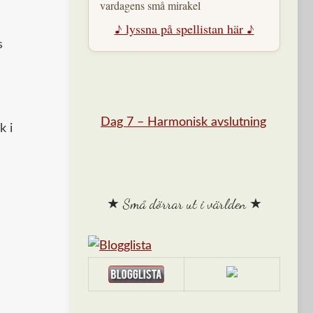
vardagens små mirakel
♪ lyssna på spellistan här ♪
s
Dag 7 – Harmonisk avslutning
k i
★ Små dörrar ut i världen ★