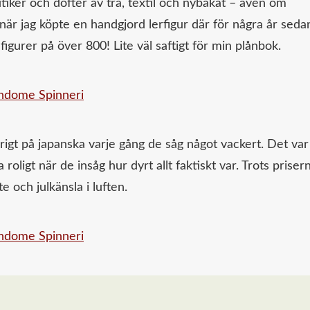
utiker och dofter av trä, textil och nybakat – även om
 när jag köpte en handgjord lerfigur där för några år seda
igurer på över 800! Lite väl saftigt för min plånbok.
rigt på japanska varje gång de såg något vackert. Det var
roligt när de insåg hur dyrt allt faktiskt var. Trots priser
e och julkänsla i luften.