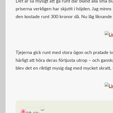
Det är så mysigt att gå runt där bland alla små b
priserna verkligen har skjutit i höjden. Jag minns
den kostade runt 300 kronor då. Nu låg liknande f
Tjejerna gick runt med stora ögon och pratade iv
härligt att höra deras förtjusta utrop – och ganska 
blev det en riktigt mysig dag med mycket skratt, t
Laddar
Gilla detta: