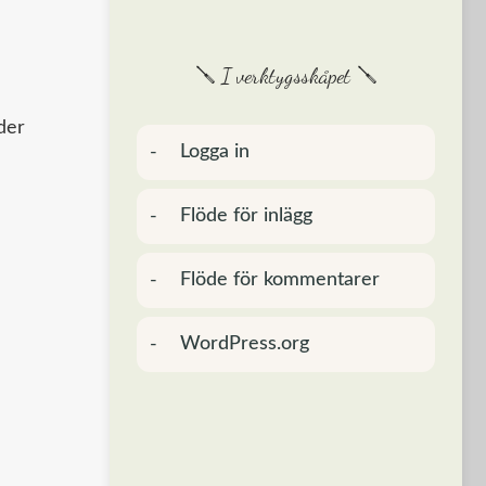
🪛 I verktygsskåpet 🪛
der
Logga in
Flöde för inlägg
Flöde för kommentarer
WordPress.org