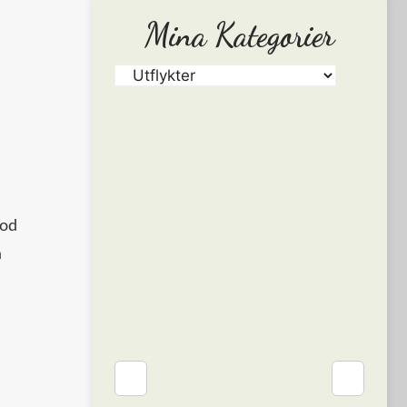
Mina Kategorier
god
å
❮
❯