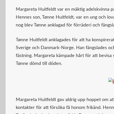
Margareta Huitfeldt var en mäktig adelskvinna på
Hennes son, Tønne Huitfeldt, var en ung och lova
nog blev Tønne anklagad för förräderi och fängsl
Tønne Huitfeldt anklagades för att ha konspirer
Sverige och Danmark-Norge. Han fängslades och 
fästning. Margareta kämpade hårt för att bevisa 
Tønne dömd till döden.
Margareta Huitfeldt gav aldrig upp hoppet om at
kontakter för att försöka få honom frikänd. Hen