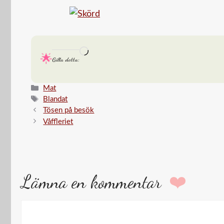
Laddar
Gilla detta:
in
…
Kategorier
Mat
Etiketter
Blandat
Tösen på besök
Våffleriet
Lämna en kommentar
Kommentar