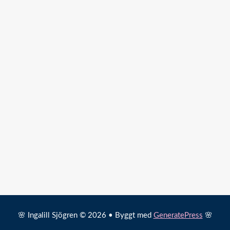
🌸 Ingalill Sjögren © 2026 • Byggt med
GeneratePress
🌸