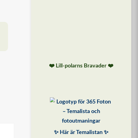
❤️ Lill-polarns Bravader ❤️
✨ Här är Temalistan ✨