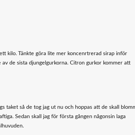
tt kilo. Tänkte göra lite mer koncenrtrerad sirap inför
ade av de sista djungelgurkorna. Citron gurkor kommer att
s taket så de tog jag ut nu och hoppas att de skall blom
aftiga. Sedan skall jag för första gången någonsin laga
ålhuvuden.