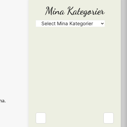
Mina Kategorier
ma.
❮
❯