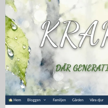
Hoppa
till
innehåll
Hem
Bloggen
Familjen
Gården
Våra djur