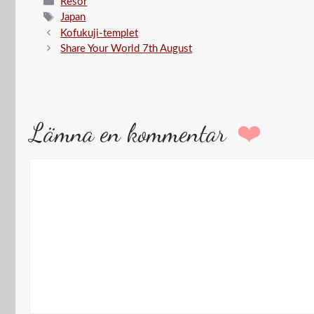
Kategorier
Resor
Etiketter
Japan
Kofukuji-templet
Share Your World 7th August
Lämna en kommentar
Kommentar