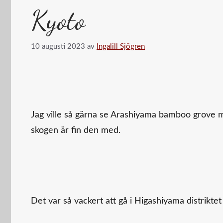
Kyoto
10 augusti 2023
av
Ingalill Sjögren
Jag ville så gärna se Arashiyama bamboo grove me
skogen är fin den med.
Det var så vackert att gå i Higashiyama distrikt