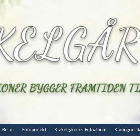
Resor
Fotoprojekt
Krakelgårdens Fotoalbum
Kärringons