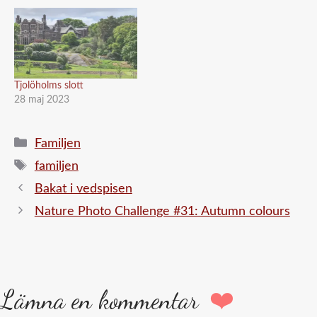
Tjolöholms slott
28 maj 2023
Kategorier
Familjen
Etiketter
familjen
Bakat i vedspisen
Nature Photo Challenge #31: Autumn colours
Lämna en kommentar