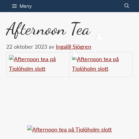
Hoppa
Meny
till
Afternoon Tea
innehåll
22 oktober 2023
av
Ingalill Sjögren