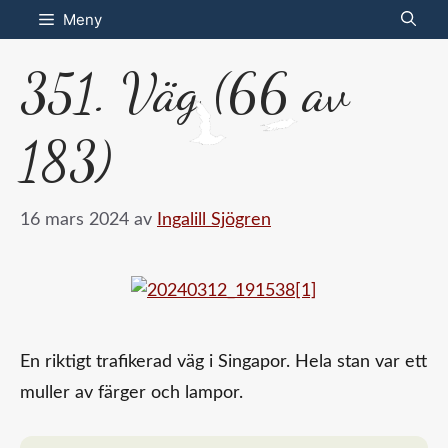
Hoppa
Meny
till
351. Väg (66 av
innehåll
183)
16 mars 2024
av
Ingalill Sjögren
En riktigt trafikerad väg i Singapor. Hela stan var ett
muller av färger och lampor.