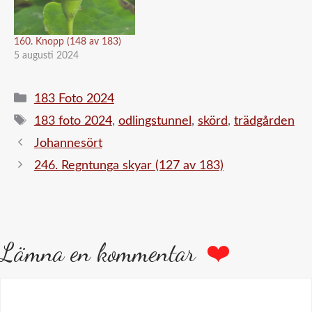
160. Knopp (148 av 183)
5 augusti 2024
Kategorier
183 Foto 2024
Etiketter
183 foto 2024
,
odlingstunnel
,
skörd
,
trädgården
Johannesört
246. Regntunga skyar (127 av 183)
Lämna en kommentar
Kommentar