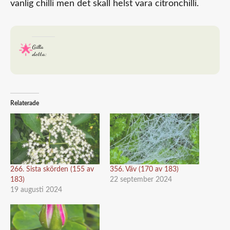
vanlig chilli men det skall helst vara citronchilli.
Gilla
detta:
Relaterade
266. Sista skörden (155 av
356. Väv (170 av 183)
183)
22 september 2024
19 augusti 2024