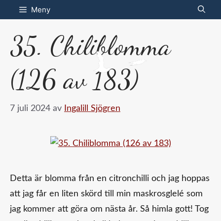
Hoppa
Meny
till
35. Chiliblomma
innehåll
(126 av 183)
7 juli 2024
av
Ingalill Sjögren
Detta är blomma från en citronchilli och jag hoppas
att jag får en liten skörd till min maskrosglelé som
jag kommer att göra om nästa år. Så himla gott! Tog