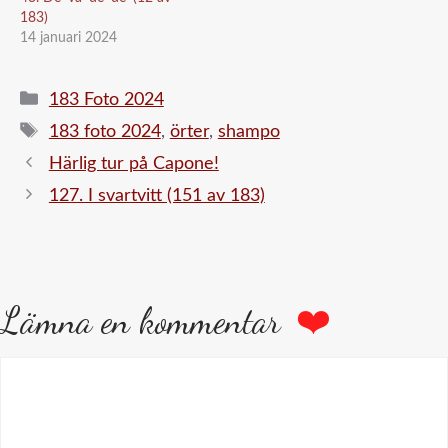
183)
14 januari 2024
Kategorier
183 Foto 2024
Etiketter
183 foto 2024
,
örter
,
shampo
Härlig tur på Capone!
127. I svartvitt (151 av 183)
Lämna en kommentar
Kommentar