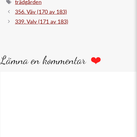
Etiketter
trädgården
356. Väv (170 av 183)
339. Valv (171 av 183)
Lämna en kommentar
Kommentar