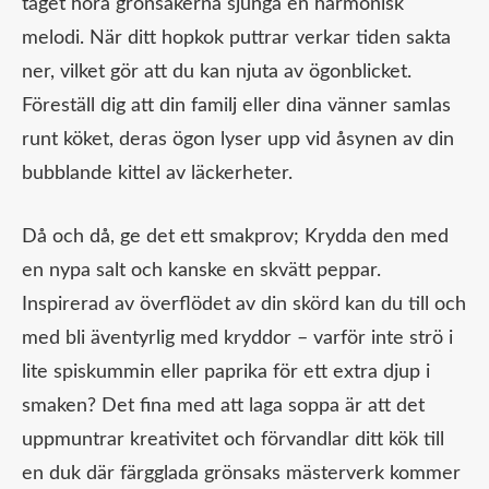
taget höra grönsakerna sjunga en harmonisk
melodi. När ditt hopkok puttrar verkar tiden sakta
ner, vilket gör att du kan njuta av ögonblicket.
Föreställ dig att din familj eller dina vänner samlas
runt köket, deras ögon lyser upp vid åsynen av din
bubblande kittel av läckerheter.
Då och då, ge det ett smakprov; Krydda den med
en nypa salt och kanske en skvätt peppar.
Inspirerad av överflödet av din skörd kan du till och
med bli äventyrlig med kryddor – varför inte strö i
lite spiskummin eller paprika för ett extra djup i
smaken? Det fina med att laga soppa är att det
uppmuntrar kreativitet och förvandlar ditt kök till
en duk där färgglada grönsaks mästerverk kommer