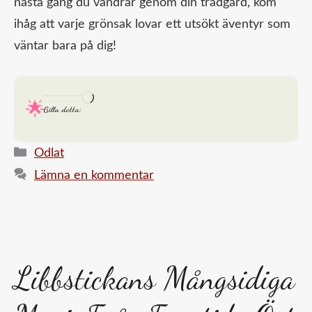
nästa gång du vandrar genom din trädgård, kom
ihåg att varje grönsak lovar ett utsökt äventyr som
väntar bara på dig!
Laddar
Gilla detta:
in
…
Kategorier
Odlat
Lämna en kommentar
Libbstickans Mångsidiga