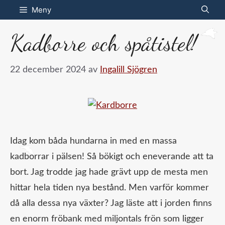
Hoppa
Meny
till
Kadborre och spåtistel!
innehåll
22 december 2024
av
Ingalill Sjögren
Idag kom båda hundarna in med en massa
kadborrar i pälsen! Så bökigt och eneverande att ta
bort. Jag trodde jag hade grävt upp de mesta men
hittar hela tiden nya bestånd. Men varför kommer
då alla dessa nya växter? Jag läste att i jorden finns
en enorm fröbank med miljontals frön som ligger