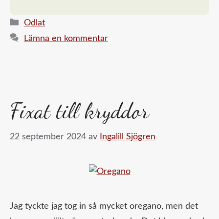
in
…
Kategorier
Odlat
Lämna en kommentar
Fixat till kryddor
22 september 2024
av
Ingalill Sjögren
Jag tyckte jag tog in så mycket oregano, men det