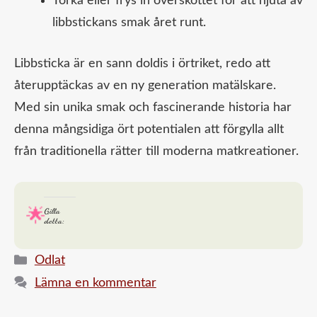
Torka eller frys in överskottet för att njuta av
libbstickans smak året runt.
Libbsticka är en sann doldis i örtriket, redo att
återupptäckas av en ny generation matälskare.
Med sin unika smak och fascinerande historia har
denna mångsidiga ört potentialen att förgylla allt
från traditionella rätter till moderna matkreationer.
Gilla
detta:
Kategorier
Odlat
Lämna en kommentar