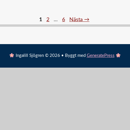
Sida
Sida
Sida
1
2
…
6
Nästa
→
Ingalill Sjögren © 2026 • Byggt med
GeneratePress