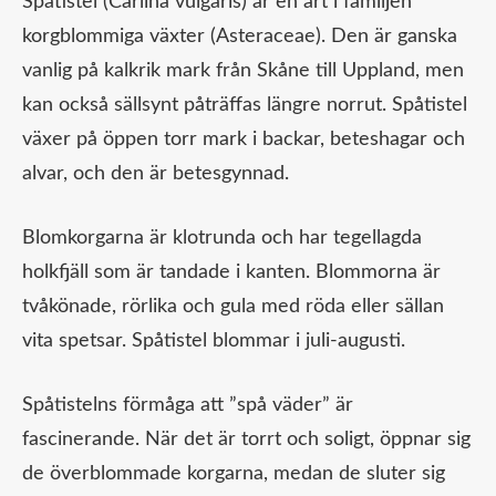
Spåtistel (Carlina vulgaris) är en art i familjen
korgblommiga växter (Asteraceae). Den är ganska
vanlig på kalkrik mark från Skåne till Uppland, men
kan också sällsynt påträffas längre norrut. Spåtistel
växer på öppen torr mark i backar, beteshagar och
alvar, och den är betesgynnad.
Blomkorgarna är klotrunda och har tegellagda
holkfjäll som är tandade i kanten. Blommorna är
tvåkönade, rörlika och gula med röda eller sällan
vita spetsar. Spåtistel blommar i juli-augusti.
Spåtistelns förmåga att ”spå väder” är
fascinerande. När det är torrt och soligt, öppnar sig
de överblommade korgarna, medan de sluter sig