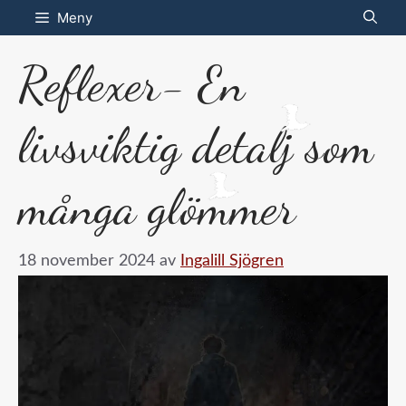
Hoppa
Meny
till
Reflexer- En
innehåll
livsviktig detalj som
många glömmer
18 november 2024
av
Ingalill Sjögren