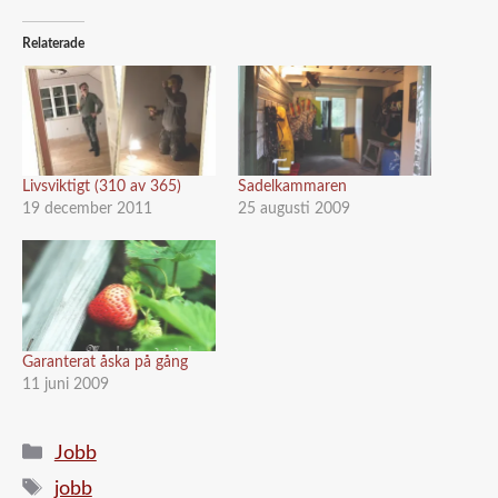
Relaterade
Livsviktigt (310 av 365)
Sadelkammaren
19 december 2011
25 augusti 2009
Garanterat åska på gång
11 juni 2009
Kategorier
Jobb
Etiketter
jobb