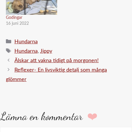
Godingar
16 juni 2022
Kategorier
Hundarna
Etiketter
Hundarna
,
Jippy
Älskar att vakna tidigt på morgonen!
Reflexer- En livsviktig detalj som många
glömmer
Lämna en kommentar
Kommentar