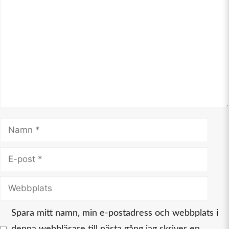
Kommentar
Namn
E-
post
Webbplats
Spara mitt namn, min e-postadress och webbplats i
denna webbläsare till nästa gång jag skriver en