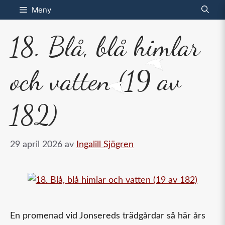
Hoppa
Meny
till
18. Blå, blå himlar
innehåll
och vatten (19 av
182)
29 april 2026
av
Ingalill Sjögren
En promenad vid Jonsereds trädgårdar så här års