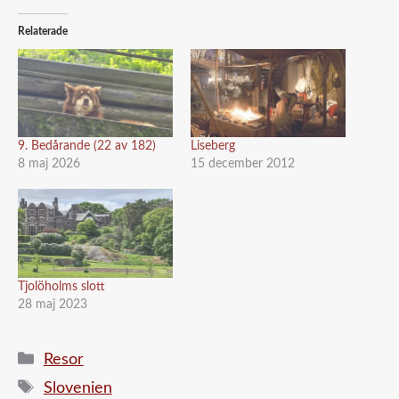
Relaterade
9. Bedårande (22 av 182)
Liseberg
8 maj 2026
15 december 2012
Tjolöholms slott
28 maj 2023
Kategorier
Resor
Etiketter
Slovenien