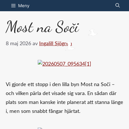
Hoppa
Meny
till
Most na Soči
innehåll
8 maj 2026
av
Ingalill Sjögren
Vi gjorde ett stopp i den lilla byn Most na Soči –
och vilken pärla det visade sig vara. En sådan där
plats som man kanske inte planerat att stanna länge
i, men som snabbt fångar hjärtat.