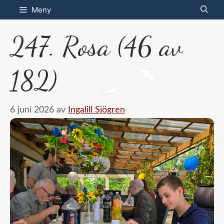
Hoppa
Meny
till
247. Rosa (46 av
innehåll
182)
6 juni 2026
av
Ingalill Sjögren