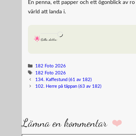
En penna, ett papper och ett ögonblick av ro 
värld att landa i.
Laddar
Gilla detta:
in
…
Kategorier
182 Foto 2026
Etiketter
182 Foto 2026
134. Kaffestund (61 av 182)
102. Herre på täppan (63 av 182)
Lämna en kommentar