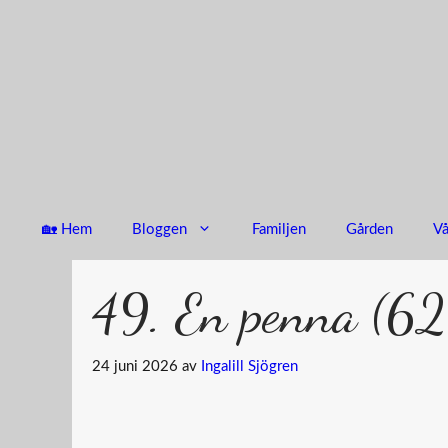
Hoppa
till
innehåll
🏡 Hem
Bloggen
Familjen
Gården
Vå
49. En penna (62
24 juni 2026
av
Ingalill Sjögren