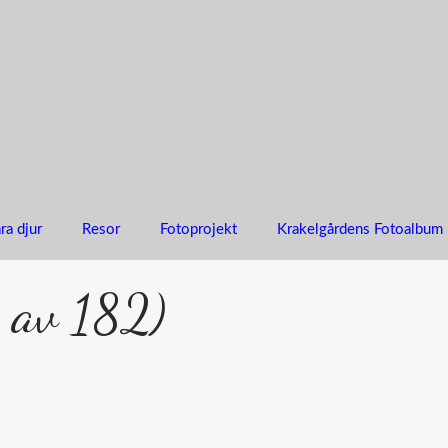
ra djur
Resor
Fotoprojekt
Krakelgårdens Fotoalbum
 av 182)