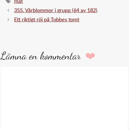
Etiketter
mat
355. Vårblommor i grupp (64 av 182)
Ett riktigt röj på Tobbes tomt
Lämna en kommentar
Kommentar