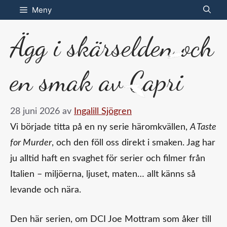
Hoppa
Meny
till
Ägg i skärselden och
innehåll
en smak av Capri
28 juni 2026
av
Ingalill Sjögren
Vi började titta på en ny serie häromkvällen,
A Taste
for Murder
, och den föll oss direkt i smaken. Jag har
ju alltid haft en svaghet för serier och filmer från
Italien – miljöerna, ljuset, maten… allt känns så
levande och nära.
Den här serien, om DCI Joe Mottram som åker till