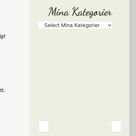
Mina Kategorier
igt
n
t.
❮
❯