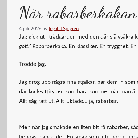
När rabarberkakan
4 juli 2026
av
Ingalill Sjögren
Jag gick ut i trädgården med den där självsäkra
gott.”
Rabarberkaka. En klassiker. En trygghet. En 
Trodde jag.
Jag drog upp några fina stjälkar, bar dem in so
där kock-attityden som bara kommer när man är e
Allt såg rätt ut. Allt luktade… ja, rabarber.
Men när jag smakade en liten bit rå rabarber, s
behövs, hände det. En smak som inte borde finn