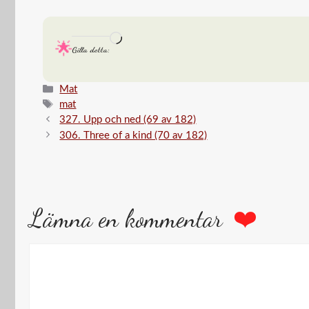
Laddar
Gilla detta:
in
…
Kategorier
Mat
Etiketter
mat
327. Upp och ned (69 av 182)
306. Three of a kind (70 av 182)
Lämna en kommentar
Kommentar