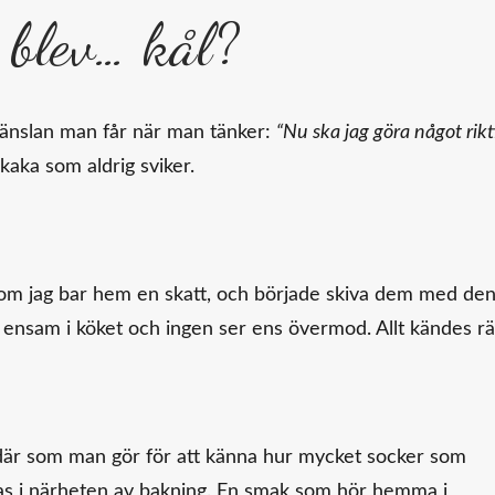
 blev… kål?
 känslan man får när man tänker:
“Nu ska jag göra något rikt
kaka som aldrig sviker.
m om jag bar hem en skatt, och började skiva dem med de
nsam i köket och ingen ser ens övermod. Allt kändes rät
ådär som man gör för att känna hur mycket socker som
as i närheten av bakning. En smak som hör hemma i