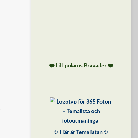
❤️ Lill-polarns Bravader ❤️
.
✨ Här är Temalistan ✨