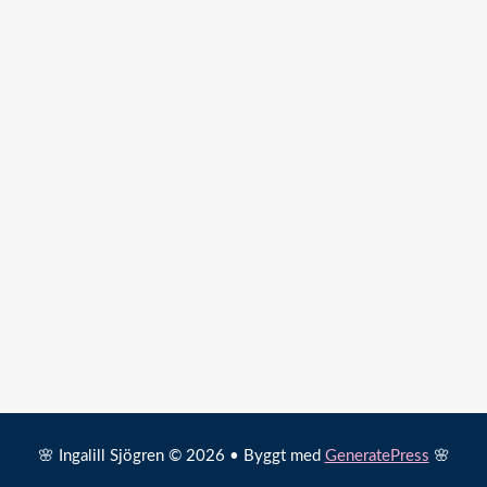
🌸 Ingalill Sjögren © 2026 • Byggt med
GeneratePress
🌸