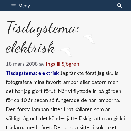
Hoppa
Meny
till
Tisdagstema:
innehåll
elektrisk
18 mars 2008
av
Ingalill Sjögren
Tisdagstema: elektrisk
Jag tänkte först jag skulle
fotografera mina favorit lampor eller datorn men
det har jag gjort förut. När vi flyttade in på gården
för ca 10 år sedan så fungerade de här lamporna.
Den första lampan sitter i rot källaren som är
väldigt låg och det kändes jätte läskigt att man gick i
trådarna med håret. Den andra sitter i kokhuset