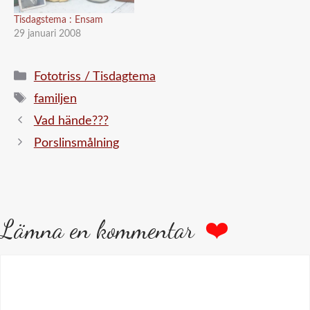
Tisdagstema : Ensam
29 januari 2008
Kategorier
Fototriss / Tisdagtema
Etiketter
familjen
Vad hände???
Porslinsmålning
Lämna en kommentar
Kommentar