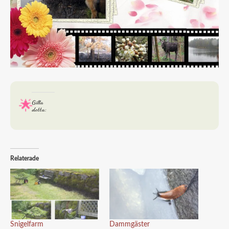
Gilla
detta:
Relaterade
Snigelfarm
Dammgäster