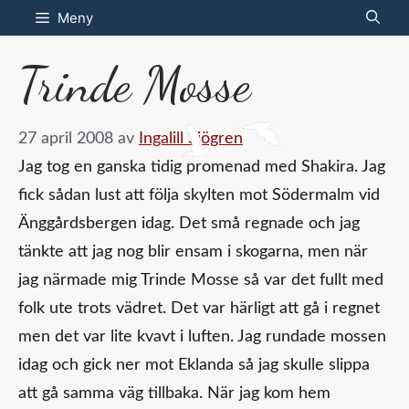
Hoppa
Meny
till
Trinde Mosse
innehåll
27 april 2008
av
Ingalill Sjögren
Jag tog en ganska tidig promenad med Shakira. Jag
fick sådan lust att följa skylten mot Södermalm vid
Änggårdsbergen idag. Det små regnade och jag
tänkte att jag nog blir ensam i skogarna, men när
jag närmade mig Trinde Mosse så var det fullt med
folk ute trots vädret. Det var härligt att gå i regnet
men det var lite kvavt i luften. Jag rundade mossen
idag och gick ner mot Eklanda så jag skulle slippa
att gå samma väg tillbaka. När jag kom hem