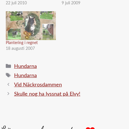
22 juli 2010
9 juli 2009
Plantering i regnet
18 augusti 2007
Kategorier
Hundarna
Etiketter
Hundarna
Vid Näckrosdammen
Skulle nog ha lyssnat på Elvy!