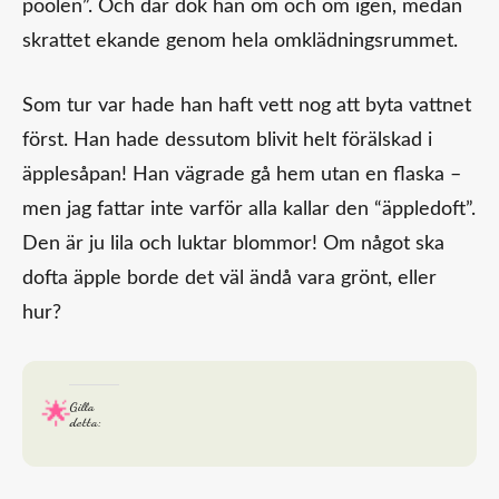
poolen”. Och där dök han om och om igen, medan
skrattet ekande genom hela omklädningsrummet.
Som tur var hade han haft vett nog att byta vattnet
först. Han hade dessutom blivit helt förälskad i
äpplesåpan! Han vägrade gå hem utan en flaska –
men jag fattar inte varför alla kallar den “äppledoft”.
Den är ju lila och luktar blommor! Om något ska
dofta äpple borde det väl ändå vara grönt, eller
hur?
Gilla
detta: