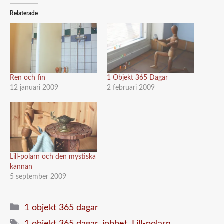
Relaterade
Ren och fin
1 Objekt 365 Dagar
12 januari 2009
2 februari 2009
Lill-polarn och den mystiska
kannan
5 september 2009
Kategorier
1 objekt 365 dagar
Etiketter
1 objekt 365 dagar
,
jobbet
,
Lill-polarn