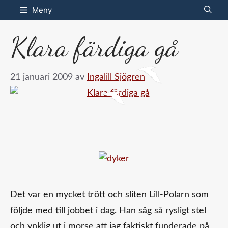
Hoppa
Meny
till
Klara färdiga gå
innehåll
21 januari 2009
av
Ingalill Sjögren
Det var en mycket trött och sliten Lill‑Polarn som
följde med till jobbet i dag. Han såg så rysligt stel
och ynklig ut i morse att jag faktiskt funderade på