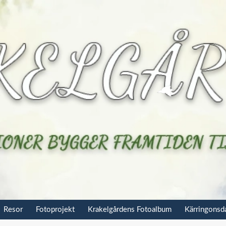
Resor
Fotoprojekt
Krakelgårdens Fotoalbum
Kärringons