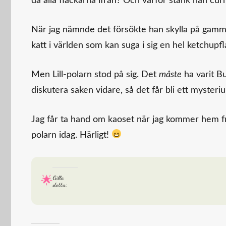
då alla fläckarna ifrån? Och varför stank han curry
När jag nämnde det försökte han skylla på gammel
katt i världen som kan suga i sig en hel ketchupfl
Men Lill-polarn stod på sig. Det
måste
ha varit B
diskutera saken vidare, så det får bli ett mysterium
Jag får ta hand om kaoset när jag kommer hem från
polarn idag. Härligt!
Gilla
detta: