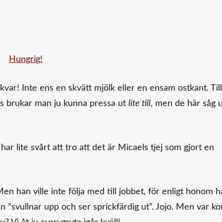
kvar! Inte ens en skvätt mjölk eller en ensam ostkant. Till
rs brukar man ju kunna pressa ut
lite till
, men de här såg u
ar lite svårt att tro att det är Micaels tjej som gjort en
Men han ville inte följa med till jobbet, för enligt honom 
 ”svullnar upp och ser sprickfärdig ut”. Jojo. Men var k