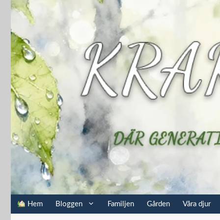
Hoppa
till
innehåll
Hem
Bloggen
Familjen
Gården
Våra djur