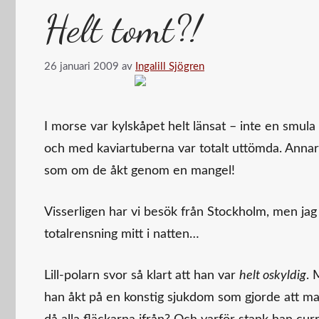
Helt tomt?!
26 januari 2009
av
Ingalill Sjögren
I morse var kylskåpet helt länsat – inte en smula 
och med kaviartuberna var totalt uttömda. Anna
som om de åkt genom en mangel!
Visserligen har vi besök från Stockholm, men jag h
totalrensning mitt i natten…
Lill-polarn svor så klart att han var
helt oskyldig
. 
han åkt på en konstig sjukdom som gjorde att man