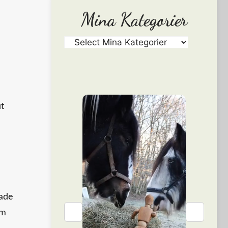
Mina Kategorier
t
hade
❮
❯
om