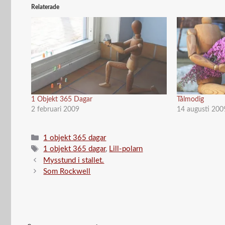
Relaterade
1 Objekt 365 Dagar
Tålmodig
2 februari 2009
14 augusti 200
Kategorier
1 objekt 365 dagar
Etiketter
1 objekt 365 dagar
,
Lill-polarn
Mysstund i stallet.
Som Rockwell