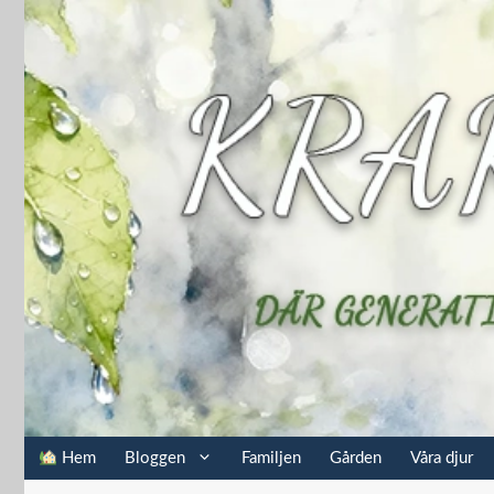
Hoppa
till
innehåll
Hem
Bloggen
Familjen
Gården
Våra djur