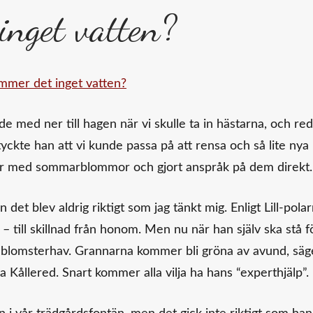
inget vatten?
jde med ner till hagen när vi skulle ta in hästarna, och re
tyckte han att vi kunde passa på att rensa och så lite nya
ar med sommarblommor och gjort anspråk på dem direkt.
et blev aldrig riktigt som jag tänkt mig. Enligt Lill-pola
 – till skillnad från honom. Men nu när han själv ska stå f
igt blomsterhav. Grannarna kommer bli gröna av avund, säg
Kållered. Snart kommer alla vilja ha hans “experthjälp”.