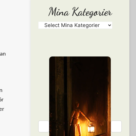
Mina Kategorier
dan
rn
ör
er
❮
❯