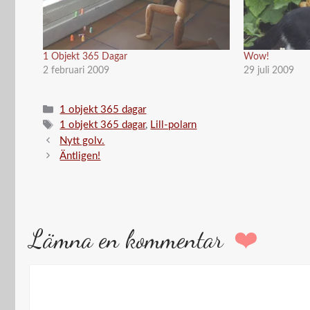
1 Objekt 365 Dagar
Wow!
2 februari 2009
29 juli 2009
Kategorier
1 objekt 365 dagar
Etiketter
1 objekt 365 dagar
,
Lill-polarn
Nytt golv.
Äntligen!
Lämna en kommentar
Kommentar