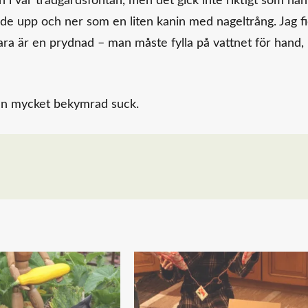
 i vår trädgårdsfontän, men det gick inte riktigt som han
dsade upp och ner som en liten kanin med nageltrång. Jag f
ara är en prydnad – man måste fylla på vattnet för hand,
v en mycket bekymrad suck.