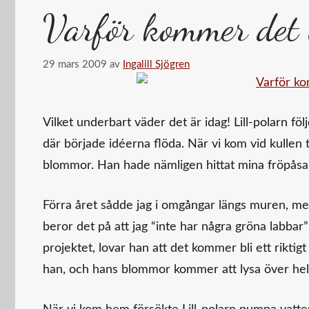
Varför kommer det 
29 mars 2009
av
Ingalill Sjögren
Vilket underbart väder det är idag! Lill-polarn föl
där började idéerna flöda. När vi kom vid kullen 
blommor. Han hade nämligen hittat mina fröpås
Förra året sådde jag i omgångar längs muren, men d
beror det på att jag “inte har några gröna labbar”
projektet, lovar han att det kommer bli ett rikt
han, och hans blommor kommer att lysa över hela 