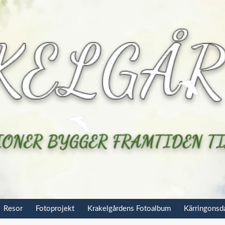
Resor
Fotoprojekt
Krakelgårdens Fotoalbum
Kärringons