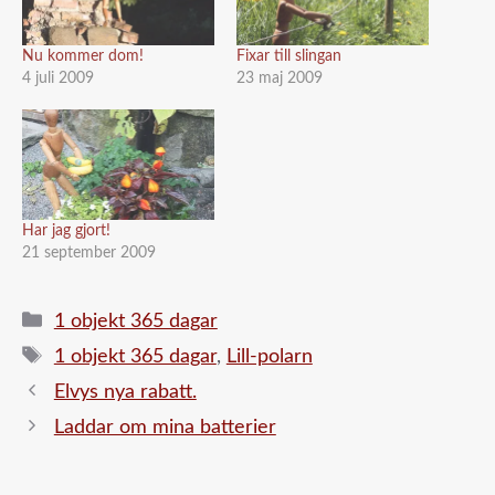
Nu kommer dom!
Fixar till slingan
4 juli 2009
23 maj 2009
Har jag gjort!
21 september 2009
Kategorier
1 objekt 365 dagar
Etiketter
1 objekt 365 dagar
,
Lill-polarn
Elvys nya rabatt.
Laddar om mina batterier