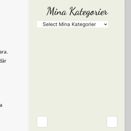
Mina Kategorier
ara.
där
da
❮
❯