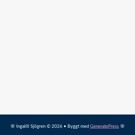
🌸 Ingalill Sjögren © 2026 • Byggt med
GeneratePress
🌸