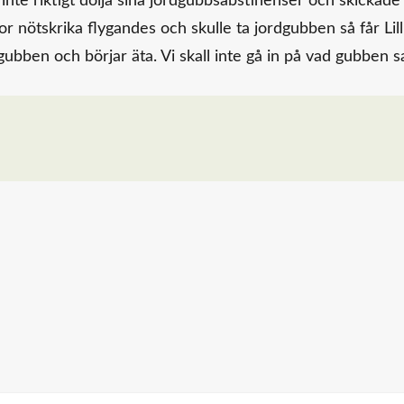
 inte riktigt dölja sina jordgubbsabstinenser och skickade
r nötskrika flygandes och skulle ta jordgubben så får Lill
dgubben och börjar äta. Vi skall inte gå in på vad gubben sa