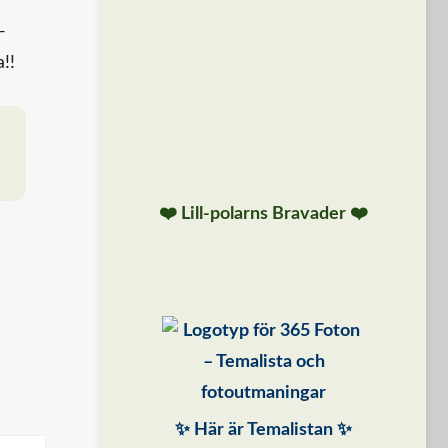
-
!!
❤️ Lill-polarns Bravader ❤️
✨ Här är Temalistan ✨