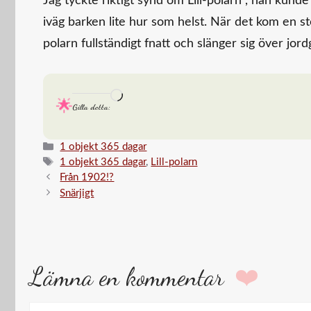
Jag tyckte riktigt synd om Lill-polarn , han kunde
iväg barken lite hur som helst. När det kom en sto
polarn fullständigt fnatt och slänger sig över jor
Laddar
Gilla detta:
in
…
Kategorier
1 objekt 365 dagar
Etiketter
1 objekt 365 dagar
,
Lill-polarn
Från 1902!?
Snärjigt
Lämna en kommentar