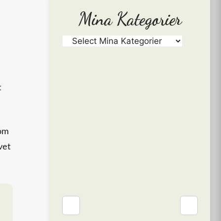
Mina Kategorier
t
som
vet
❮
❯