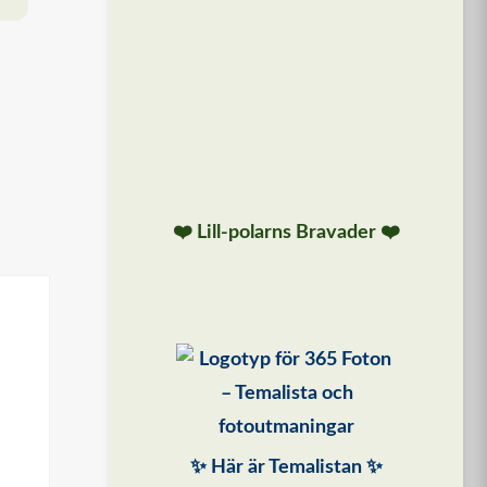
❤️ Lill-polarns Bravader ❤️
✨ Här är Temalistan ✨