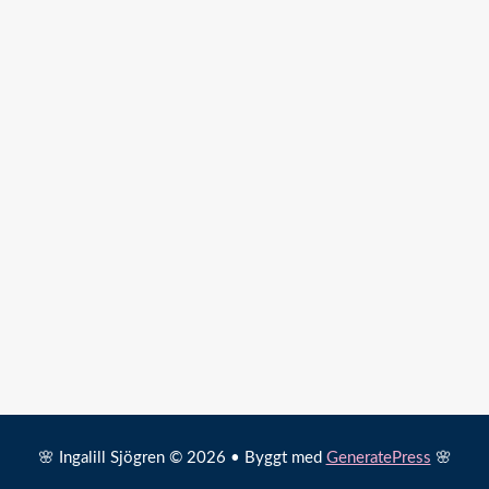
🌸 Ingalill Sjögren © 2026 • Byggt med
GeneratePress
🌸