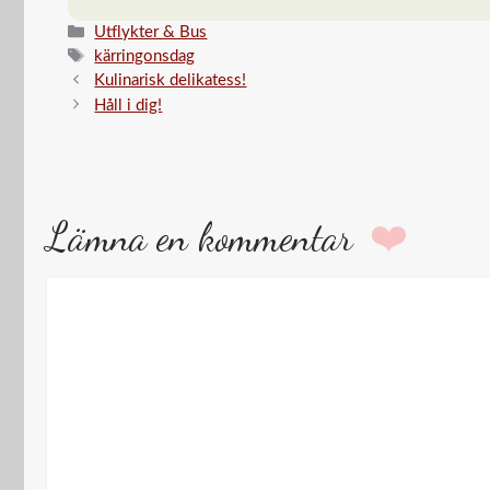
…
Kategorier
Utflykter & Bus
Etiketter
kärringonsdag
Kulinarisk delikatess!
Håll i dig!
Lämna en kommentar
Kommentar