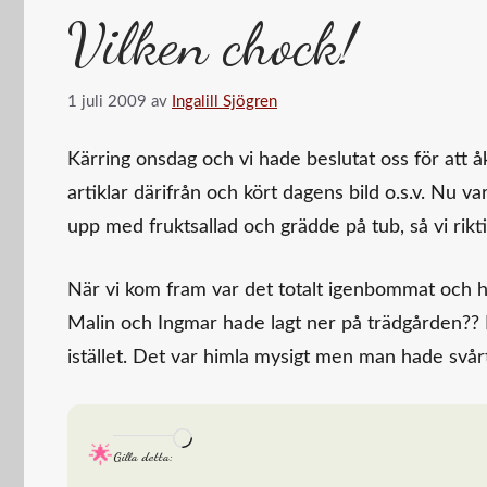
Vilken chock!
1 juli 2009
av
Ingalill Sjögren
Kärring onsdag och vi hade beslutat oss för att å
artiklar därifrån och kört dagens bild o.s.v. Nu 
upp med fruktsallad och grädde på tub, så vi rikti
När vi kom fram var det totalt igenbommat och h
Malin och Ingmar hade lagt ner på trädgården?? Nå
istället. Det var himla mysigt men man hade svår
Laddar
Gilla detta:
in