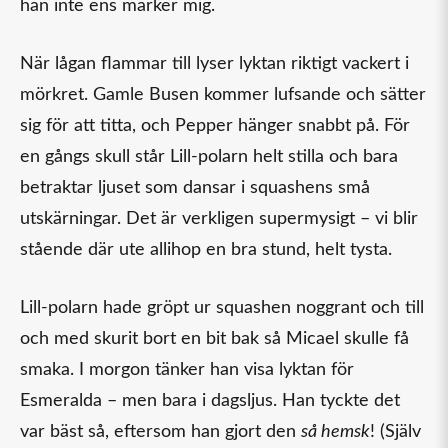
han inte ens märker mig.
När lågan flammar till lyser lyktan riktigt vackert i
mörkret. Gamle Busen kommer lufsande och sätter
sig för att titta, och Pepper hänger snabbt på. För
en gångs skull står Lill-polarn helt stilla och bara
betraktar ljuset som dansar i squashens små
utskärningar. Det är verkligen supermysigt – vi blir
stående där ute allihop en bra stund, helt tysta.
Lill-polarn hade gröpt ur squashen noggrant och till
och med skurit bort en bit bak så Micael skulle få
smaka. I morgon tänker han visa lyktan för
Esmeralda – men bara i dagsljus. Han tyckte det
var bäst så, eftersom han gjort den
så hemsk
! (Själv