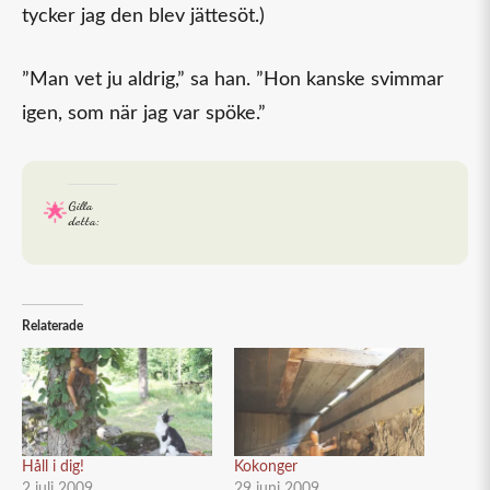
tycker jag den blev jättesöt.)
”Man vet ju aldrig,” sa han. ”Hon kanske svimmar
igen, som när jag var spöke.”
Gilla
detta:
Relaterade
Håll i dig!
Kokonger
2 juli 2009
29 juni 2009