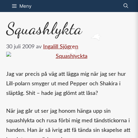
Hoppa
Meny
till
Squashlykta
innehåll
30 juli 2009
av
Ingalill Sjögren
Jag var precis på väg att lägga mig när jag ser hur
Lill-polarn smyger ut med Pepper och Shakira i
släptåg. Shit – hade jag glömt att låsa?
När jag går ut ser jag honom hänga upp sin
squashlykta och rusa förbi mig med tändstickorna i
handen. Han är så ivrig att få tända sin skapelse att