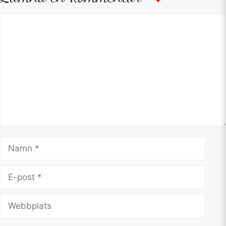
Kommentar
Namn
E-
post
Webbplats