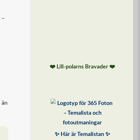
 –
❤️ Lill-polarns Bravader ❤️
 än
✨ Här är Temalistan ✨