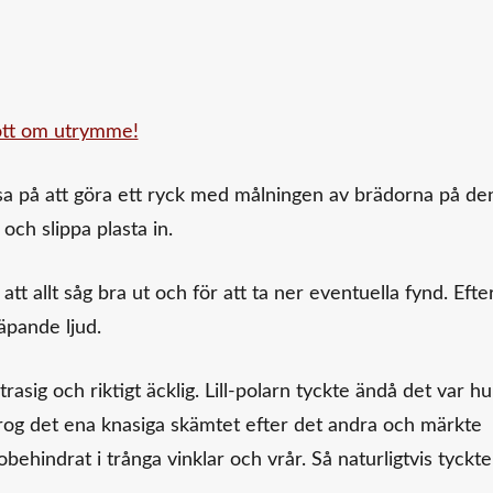
ssa på att göra ett ryck med målningen av brädorna på de
 och slippa plasta in.
att allt såg bra ut och för att ta ner eventuella fynd. Efte
äpande ljud.
asig och riktigt äcklig. Lill-polarn tyckte ändå det var hu
rog det ena knasiga skämtet efter det andra och märkte
ehindrat i trånga vinklar och vrår. Så naturligtvis tyckte