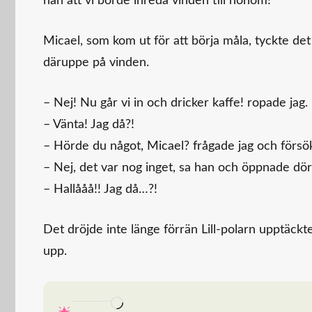
han att vi borde inreda vinden till honom!
Micael, som kom ut för att börja måla, tyckte det
däruppe på vinden.
– Nej! Nu går vi in och dricker kaffe! ropade jag.
– Vänta! Jag då?!
– Hörde du något, Micael? frågade jag och försökt
– Nej, det var nog inget, sa han och öppnade dör
– Hallååå!! Jag då…?!
Det dröjde inte länge förrän Lill-polarn upptäck
upp.
Laddar