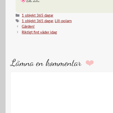
Gilla detta:
in
…
Kategorier
1 objekt 365 dagar
Etiketter
1 objekt 365 dagar
,
Lill-polarn
Gärden!
Riktigt fint väder idag
Lämna en kommentar
Kommentar