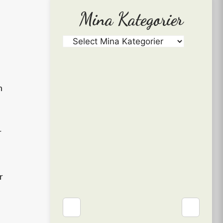
Mina Kategorier
n
r
r
❮
❯