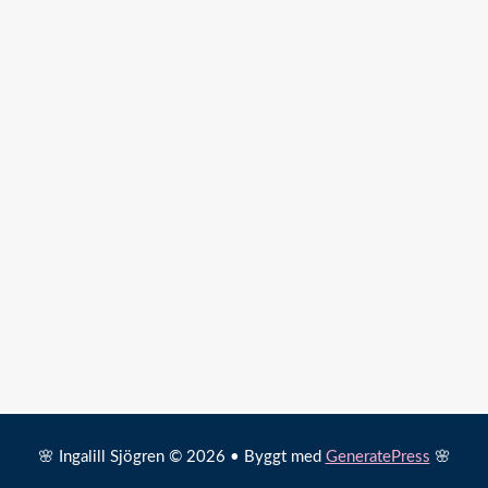
🌸 Ingalill Sjögren © 2026 • Byggt med
GeneratePress
🌸