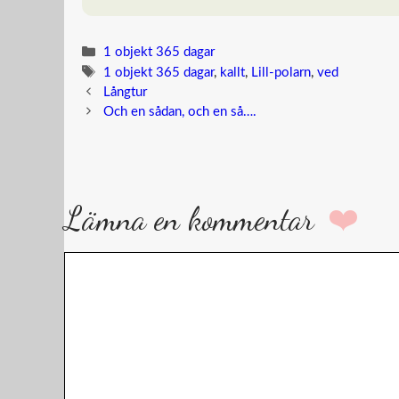
…
Kategorier
1 objekt 365 dagar
Etiketter
1 objekt 365 dagar
,
kallt
,
Lill-polarn
,
ved
Långtur
Och en sådan, och en så….
Lämna en kommentar
Kommentar