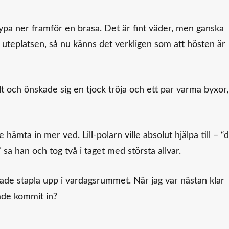
rypa ner framför en brasa. Det är fint väder, men ganska
n uteplatsen, så nu känns det verkligen som att hösten är
allt och önskade sig en tjock tröja och ett par varma byxor,
ämta in mer ved. Lill-polarn ville absolut hjälpa till – “
” sa han och tog två i taget med största allvar.
ade stapla upp i vardagsrummet. När jag var nästan klar
hade kommit in?