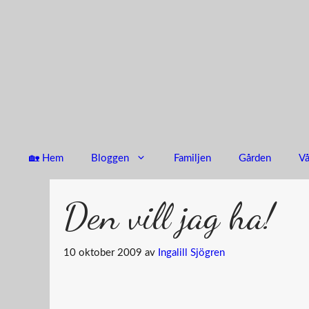
Hoppa
till
innehåll
🏡 Hem
Bloggen
Familjen
Gården
Vå
Den vill jag ha!
10 oktober 2009
av
Ingalill Sjögren