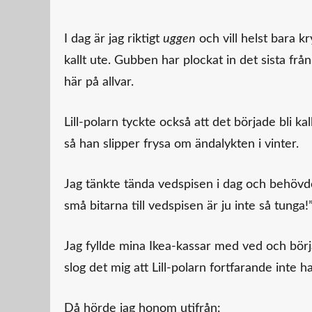
I dag är jag riktigt
uggen
och vill helst bara k
kallt ute. Gubben har plockat in det sista frå
här på allvar.
Lill-polarn tyckte också att det började bli k
så han slipper frysa om ändalykten i vinter.
Jag tänkte tända vedspisen i dag och behövde h
små bitarna till vedspisen är ju inte så tunga!
Jag fyllde mina Ikea-kassar med ved och börj
slog det mig att Lill-polarn fortfarande inte 
Då hörde jag honom utifrån: