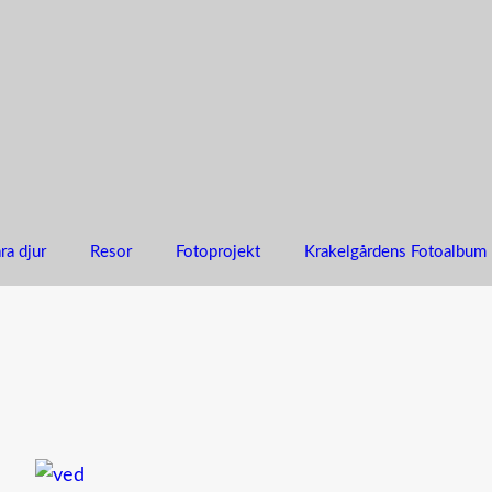
ra djur
Resor
Fotoprojekt
Krakelgårdens Fotoalbum