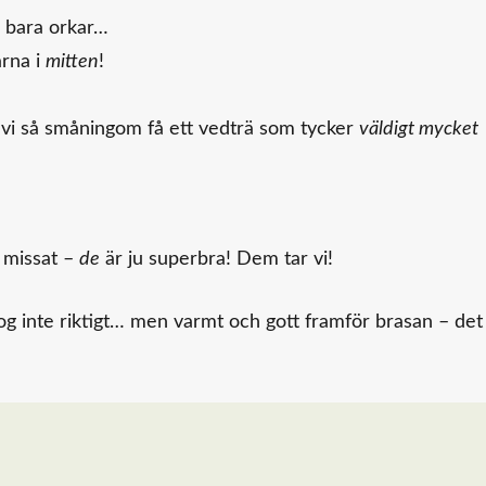
g bara orkar…
arna i
mitten
!
 vi så småningom få ett vedträ som tycker
väldigt mycket
g missat –
de
är ju superbra! Dem tar vi!
g inte riktigt… men varmt och gott framför brasan – det