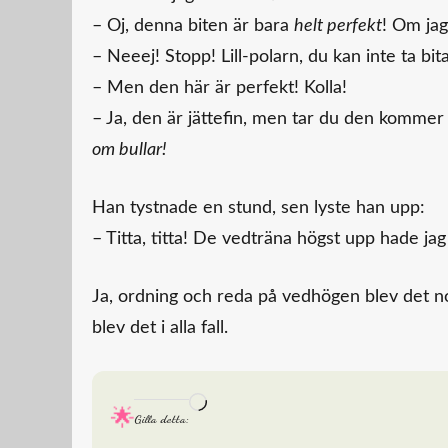
– Oj, denna biten är bara
helt perfekt
! Om ja
– Neeej! Stopp! Lill-polarn, du kan inte ta bit
– Men den här är perfekt! Kolla!
– Ja, den är jättefin, men tar du den kommer
om bullar!
Han tystnade en stund, sen lyste han upp:
– Titta, titta! De vedträna högst upp hade ja
Ja, ordning och reda på vedhögen blev det no
blev det i alla fall.
Laddar
Gilla detta:
in