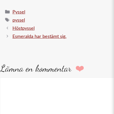
Kategorier
Pyssel
Etiketter
pyssel
Höstpyssel
Esmeralda har bestämt sig.
Lämna en kommentar
Kommentar