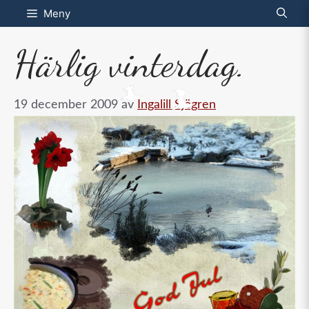
Hoppa
Meny
till
Härlig vinterdag.
innehåll
19 december 2009
av
Ingalill Sjögren