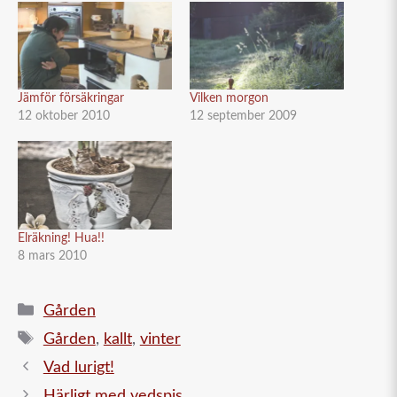
Jämför försäkringar
Vilken morgon
12 oktober 2010
12 september 2009
Elräkning! Hua!!
8 mars 2010
Kategorier
Gården
Etiketter
Gården
,
kallt
,
vinter
Vad lurigt!
Härligt med vedspis.