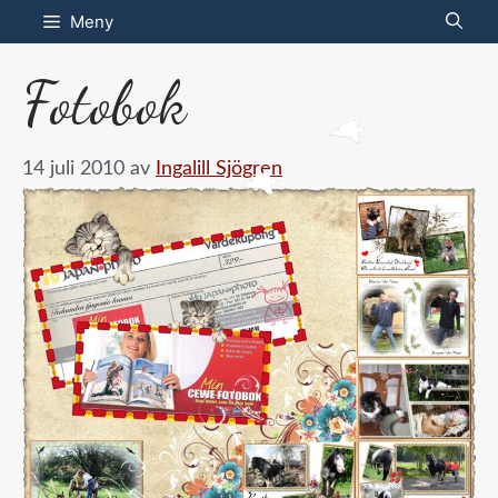
Hoppa
Meny
till
Fotobok
innehåll
14 juli 2010
av
Ingalill Sjögren