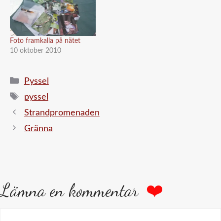
Foto framkalla på nätet
10 oktober 2010
Kategorier
Pyssel
Etiketter
pyssel
Strandpromenaden
Gränna
Lämna en kommentar
Kommentar