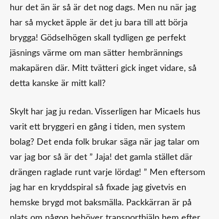
hur det än är så är det nog dags. Men nu när jag
har så mycket äpple är det ju bara till att börja
brygga! Gödselhögen skall tydligen ge perfekt
jäsnings värme om man sätter hembrännings
makapären där. Mitt tvätteri gick inget vidare, så
detta kanske är mitt kall?
Skylt har jag ju redan. Visserligen har Micaels hus
varit ett bryggeri en gång i tiden, men system
bolag? Det enda folk brukar säga när jag talar om
var jag bor så är det ” Jaja! det gamla stället där
drängen raglade runt varje lördag! ” Men eftersom
jag har en kryddspiral så fixade jag givetvis en
hemske brygd mot baksmälla. Packkärran är på
plats om någon behöver transporthjälp hem efter