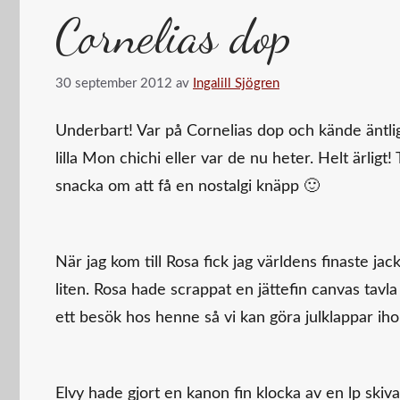
Cornelias dop
30 september 2012
av
Ingalill Sjögren
Underbart! Var på Cornelias dop och kände äntlig
lilla Mon chichi eller var de nu heter. Helt ärligt
snacka om att få en nostalgi knäpp 🙂
När jag kom till Rosa fick jag världens finaste ja
liten. Rosa hade scrappat en jättefin canvas tavla 
ett besök hos henne så vi kan göra julklappar ihop
Elvy hade gjort en kanon fin klocka av en lp skiv