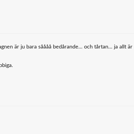
 vagnen är ju bara såååå bedårande… och tårtan… ja allt är
bbiga.