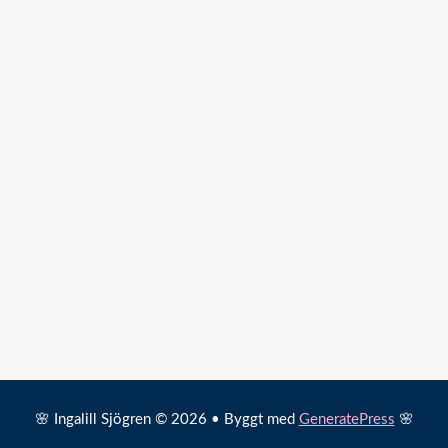
🌸 Ingalill Sjögren © 2026 • Byggt med
GeneratePress
🌸