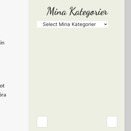
Mina Kategorier
in
ot
öra
❮
❯