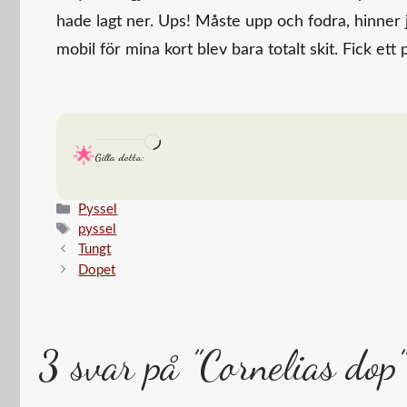
hade lagt ner. Ups! Måste upp och fodra, hinner ja
mobil för mina kort blev bara totalt skit. Fick ett
Laddar
Gilla detta:
in
…
Kategorier
Pyssel
Etiketter
pyssel
Tungt
Dopet
3 svar på ”Cornelias dop”