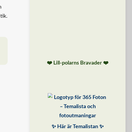
n
tik.
❤️ Lill-polarns Bravader ❤️
✨ Här är Temalistan ✨