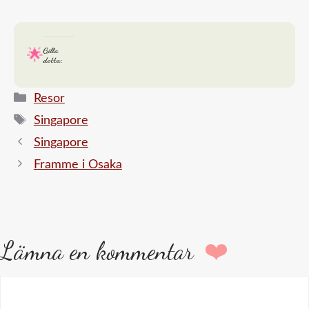
Gilla
detta:
Kategorier
Resor
Etiketter
Singapore
Singapore
Framme i Osaka
Lämna en kommentar
Kommentar