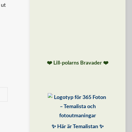
 ut
❤️ Lill-polarns Bravader ❤️
✨ Här är Temalistan ✨