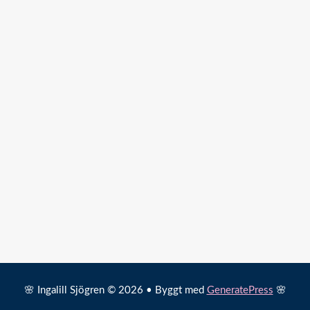
🌸 Ingalill Sjögren © 2026 • Byggt med
GeneratePress
🌸