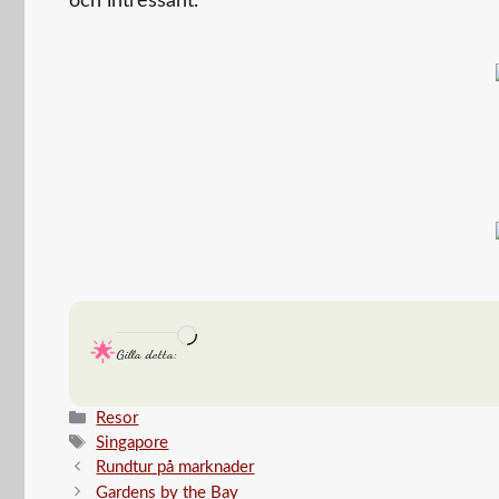
och intressant.
Laddar
Gilla detta:
in
…
Kategorier
Resor
Etiketter
Singapore
Rundtur på marknader
Gardens by the Bay