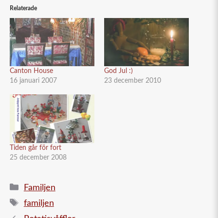
Relaterade
Canton House
God Jul :)
16 januari 2007
23 december 2010
Tiden går för fort
25 december 2008
Kategorier
Familjen
Etiketter
familjen