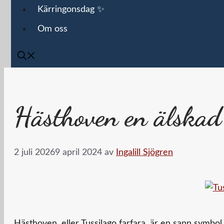
Kärringonsdag ✨
Om oss
Hästhoven en älska
2 juli 2026
9 april 2024
av
Ingalill Sjögren
Hästhoven, eller Tussilago farfara, är en sann symbo