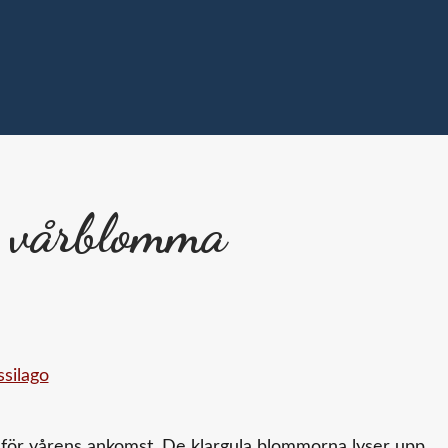
d vårblomma
l för vårens ankomst. De klargula blommorna lyser upp