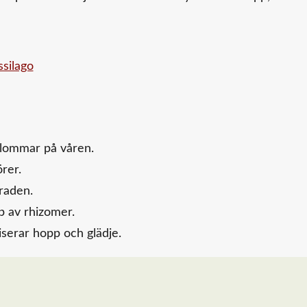
lommar på våren.
örer.
raden.
p av rhizomer.
erar hopp och glädje.