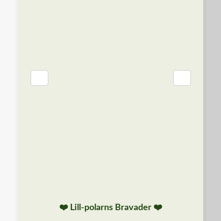
❮
❯
❤️ Lill-polarns Bravader ❤️