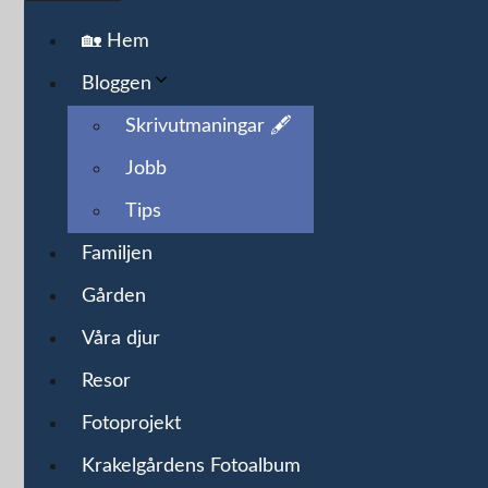
🏡 Hem
Bloggen
Skrivutmaningar 🖋️
Jobb
Tips
Familjen
Gården
Våra djur
Resor
Fotoprojekt
Krakelgårdens Fotoalbum