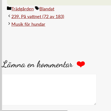
…
Kategorier
Etiketter
Trädgården
Blandat
239. På vattnet (72 av 183)
Musik för hundar
Lämna en kommentar
Kommentar