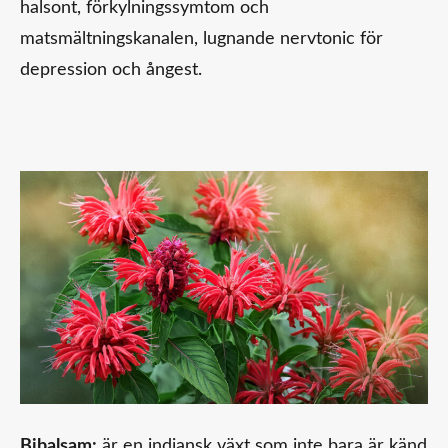
halsont, förkylningssymtom och
matsmältningskanalen, lugnande nervtonic för
depression och ångest.
Bibalsam
:
är en indiansk växt som inte bara är känd