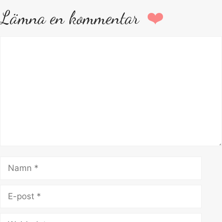
Lämna en kommentar
Kommentar
Namn
E-
post
Webbplats