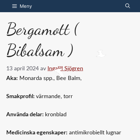
Hoppa
Meny
till
Bergamott (
innehåll
Bibalsam )
13 april 2024
av
Ingalill Sjögren
Aka:
Monarda spp., Bee Balm,
Smakprofil:
värmande, torr
Använda delar:
kronblad
Medicinska egenskaper:
antimikrobiellt lugnar