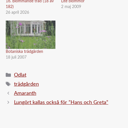
16. Blommande träd (18 av
Lite blommor
182)
2 maj 2009
26 april 2026
Botaniska trädgården
18 juli 2007
Kategorier
Odlat
Etiketter
trädgården
Amaranth
Lungört kallas också för ”Hans och Greta”