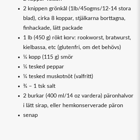
2 knippen grönkål (1lb/45ogms/12-14 stora
blad), cirka 8 koppar, stjälkarna borttagna,
finhackade, lätt packade
1 lb (450 g) rökt korv: rookworst, bratwurst,
kielbassa, etc (glutenfri, om det behövs)
¼ kopp (115 g) smör
¼ tesked peppar
¼ tesked muskotnöt (valfritt)
¾ – 1 tsk salt
2 burkar (400 ml/14 oz vardera) päronhalvor
i lätt sirap, eller hemkonserverade päron
senap