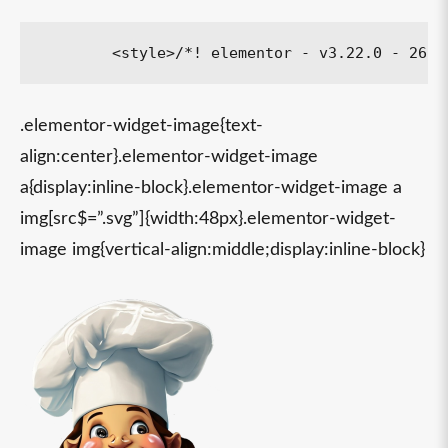
.elementor-widget-image{text-
align:center}.elementor-widget-image
a{display:inline-block}.elementor-widget-image a
img[src$=”.svg”]{width:48px}.elementor-widget-
image img{vertical-align:middle;display:inline-block}