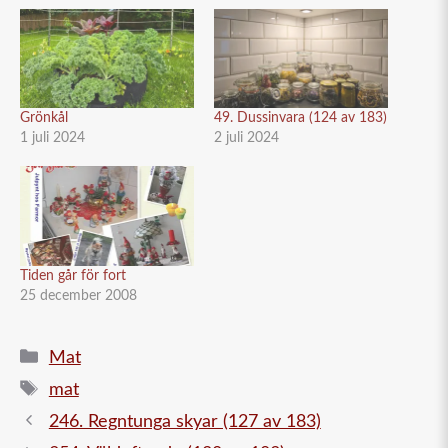
Grönkål
49. Dussinvara (124 av 183)
1 juli 2024
2 juli 2024
Tiden går för fort
25 december 2008
Kategorier
Mat
Etiketter
mat
246. Regntunga skyar (127 av 183)