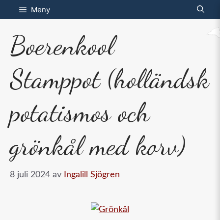
Hoppa
Meny
till
Boerenkool
innehåll
Stamppot (holländsk
potatismos och
grönkål med korv)
8 juli 2024
av
Ingalill Sjögren