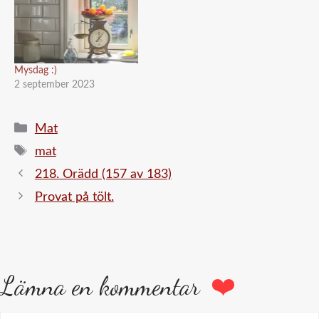
Mysdag :)
2 september 2023
Kategorier
Mat
Etiketter
mat
218. Orädd (157 av 183)
Provat på tölt.
Lämna en kommentar