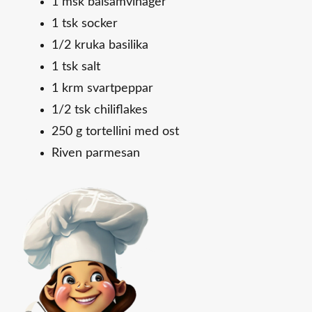
1 msk balsamvinäger
1 tsk socker
1/2 kruka basilika
1 tsk salt
1 krm svartpeppar
1/2 tsk chiliflakes
250 g tortellini med ost
Riven parmesan