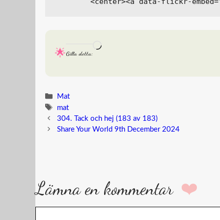
Laddar
Gilla detta:
in
…
Kategorier
Mat
Etiketter
mat
304. Tack och hej (183 av 183)
Share Your World 9th December 2024
Lämna en kommentar
Kommentar