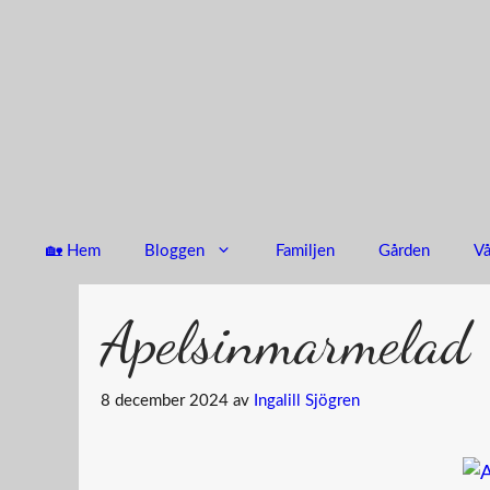
Hoppa
till
innehåll
🏡 Hem
Bloggen
Familjen
Gården
Vå
Apelsinmarmelad
8 december 2024
av
Ingalill Sjögren