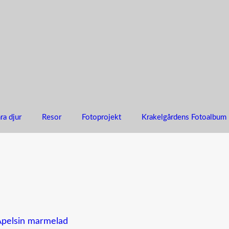
ra djur
Resor
Fotoprojekt
Krakelgårdens Fotoalbum