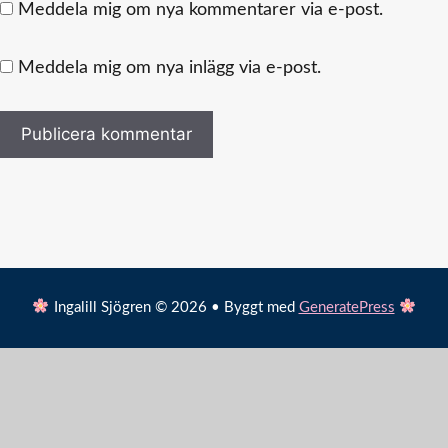
Meddela mig om nya kommentarer via e-post.
Meddela mig om nya inlägg via e-post.
Ingalill Sjögren © 2026 • Byggt med
GeneratePress