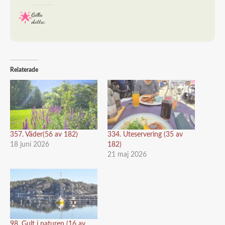
Gilla
detta:
Relaterade
357. Väder(56 av 182)
334. Uteservering (35 av
18 juni 2026
182)
21 maj 2026
98. Gult i naturen (16 av