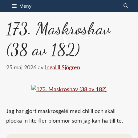
Hoppa
Meny
till
173. Maskroshav
innehåll
(38 av 182)
25 maj 2026
av
Ingalill Sjögren
Jag har gjort maskrosgelé med chilli och skall
plocka in lite fler blommor som jag kan ha till te.