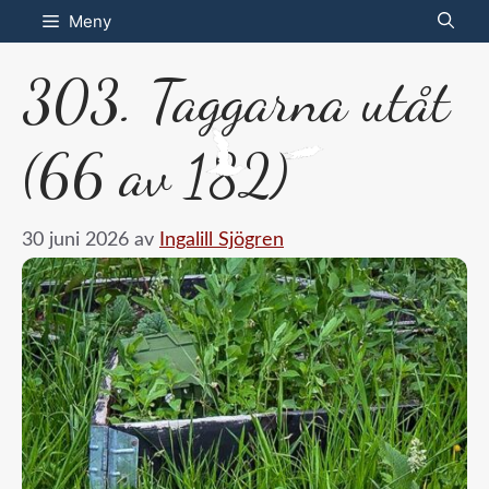
Hoppa
Meny
till
303. Taggarna utåt
innehåll
(66 av 182)
30 juni 2026
av
Ingalill Sjögren