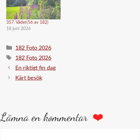
357. Väder(56 av 182)
18 juni 2026
Kategorier
182 Foto 2026
Etiketter
182 Foto 2026
En riktigt fin dag
Kärt besök
Lämna en kommentar
Kommentar