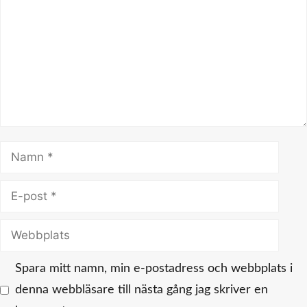
Namn
E-
post
Webbplats
Spara mitt namn, min e-postadress och webbplats i
denna webbläsare till nästa gång jag skriver en